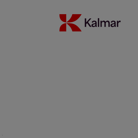
Sustentabilidade
Carreiras
Notícias e insights
Contato
Kalmar global
/
Notícias & Insights
/
Artigos
/
Tadarsa Logistics,
Spain
Share:
KALMAR.HE
€
38.30
Tadarsa trusted Kalmar for the
job