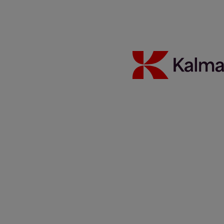
Sustentabilidade
Carreiras
Notícias e insights
Contato
Kalmar global
/
About us
/
Fornecedores
/
Instruções para pedido
de compra de fornecedor
Share:
KALMAR.HE
€
38.30
Instruções de pedido de
compra para fornecedores
Estamos mudando nossos canais para Pedidos de